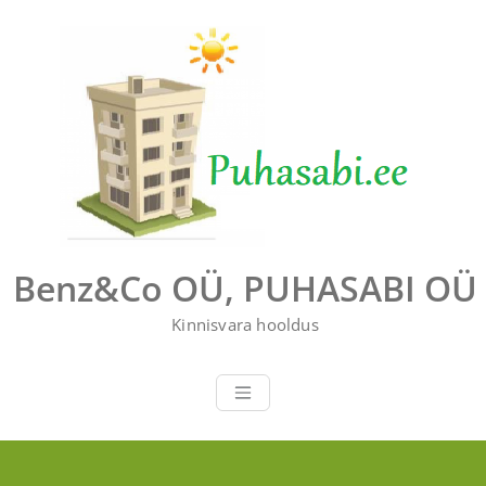
Перейти
к
содержимому
Benz&Co OÜ, PUHASABI OÜ
Kinnisvara hooldus