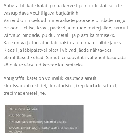
Antigraffiti kate katab pinna kergelt ja moodustab sellele
vastupidava vetthülgava barjäärikihi.
Vahend on mõeldud mineraalsete poorsete pindade, nagu
betooni, tellise, krovi, paekivi ja muude materjalide, samuti
värvitud pindade, puidu, metalli ja plasti kaitsmiseks.
Kate on välja töötatud läbipaistmatute materjalide jaoks.
Klaasil ja läbipaistval plastil võivad jääda nähtavaks
ebaühtlased kohad. Samuti ei soovitata vahendit kasutada
sõidukite värvitud kerede kaitsmiseks.
Antigraffiti katet on võimalik kasutada ainult
kinnisvaraobjektidel, linnataristul, trepikodade seintel,
trepimademetel jne.