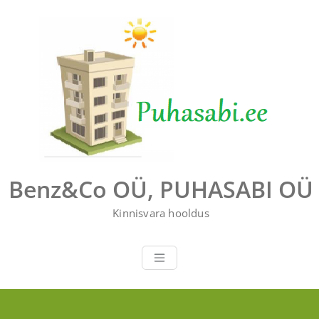
Перейти
к
содержимому
Benz&Co OÜ, PUHASABI OÜ
Kinnisvara hooldus