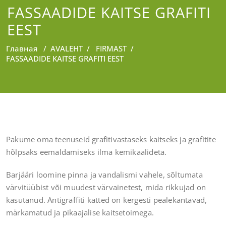
FASSAADIDE KAITSE GRAFITI
EEST
Главная
/
AVALEHT
/
FIRMAST
/
FASSAADIDE KAITSE GRAFITI EEST
Pakume oma teenuseid grafitivastaseks kaitseks ja grafitite
hõlpsaks eemaldamiseks ilma kemikaalideta.
Barjääri loomine pinna ja vandalismi vahele, sõltumata
värvitüübist või muudest värvainetest, mida rikkujad on
kasutanud. Antigraffiti katted on kergesti pealekantavad,
märkamatud ja pikaajalise kaitsetoimega.