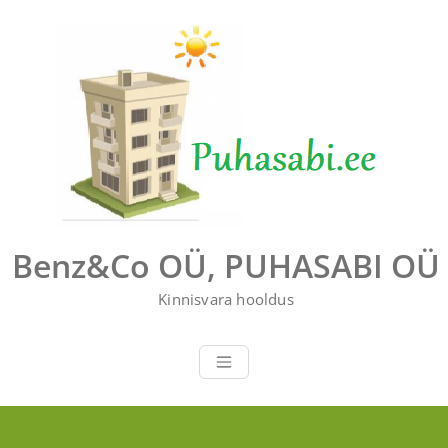
Перейти
к
содержимому
Benz&Co OÜ, PUHASABI OÜ
Kinnisvara hooldus