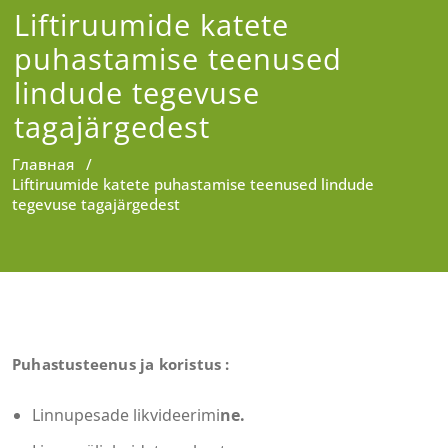
Liftiruumide katete
puhastamise teenused
lindude tegevuse
tagajärgedest
Главная
/
Liftiruumide katete puhastamise teenused lindude
tegevuse tagajärgedest
Puhastusteenus ja koristus :
Linnupesade likvideerimi
ne.