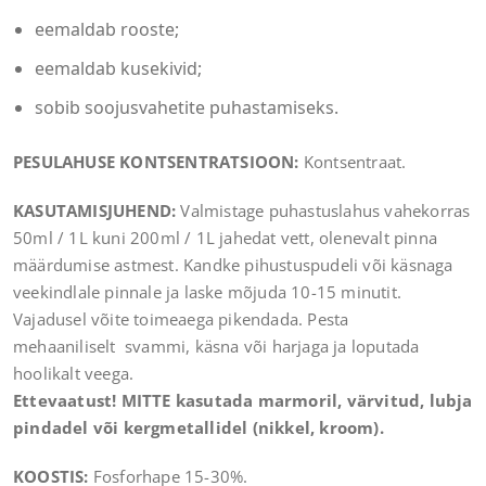
eemaldab rooste;
eemaldab kusekivid;
sobib soojusvahetite puhastamiseks.
PESULAHUSE KONTSENTRATSIOON:
Kontsentraat.
KASUTAMISJUHEND:
Valmistage puhastuslahus vahekorras
50ml / 1L kuni 200ml / 1L jahedat vett, olenevalt pinna
määrdumise astmest. Kandke pihustuspudeli või käsnaga
veekindlale pinnale ja laske mõjuda 10-15 minutit.
Vajadusel võite toimeaega pikendada. Pesta
mehaaniliselt svammi, käsna või harjaga ja loputada
hoolikalt veega.
Ettevaatust! MITTE kasutada marmoril, värvitud, lubja
pindadel või kergmetallidel (nikkel, kroom).
KOOSTIS:
Fosforhape 15-30%.