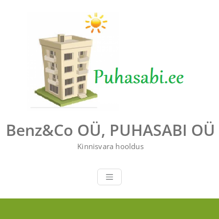
Перейти
к
содержимому
Benz&Co OÜ, PUHASABI OÜ
Kinnisvara hooldus